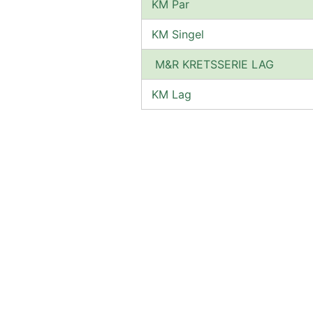
KM Par
KM Singel
 M&R KRETSSERIE LAG
KM Lag