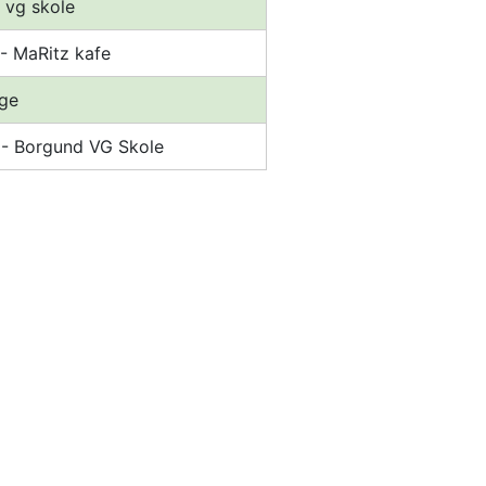
 vg skole 
- MaRitz kafe
dge
 - Borgund VG Skole 