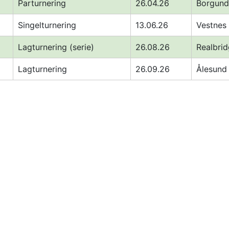
Parturnering 
26.04.26 
Borgund
Singelturnering 
13.06.26
Vestnes 
Lagturnering (serie) 
26.08.26
Realbri
Lagturnering 
26.09.26
Ålesund