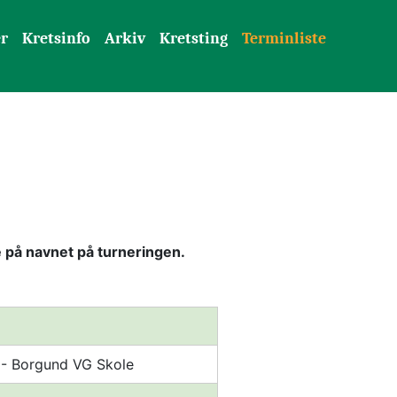
er
Kretsinfo
Arkiv
Kretsting
Terminliste
e på navnet på turneringen.
 - Borgund VG Skole 