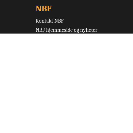
NBF
Kontakt NBF
NBF hjemmeside og nyheter
Terminliste
Turneringsoversikt
Ruter
Norsk Bridgefestival
Skjemaer
Levert av
Digimaker AS